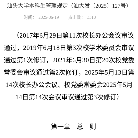
汕头大学本科生管理规定（汕大发〔2025〕127号）
时间：
2025-06-19
点击数：
3310
（
2017
年
6
月
29
日第
11
次校长办公会议审议
通过，
2019
年
6
月
18
日第
3
次校学术委员会审议
通过第
1
次修订，
2021
年
6
月
30
日第
20
次校党委
常委会审议通过第
2
次修订，
2025
年
5
月
13
日第
14
次校长办公会议、校党委常委会
2025
年
5
月
14
日第
14
次会议审议通过第
3
次修订）
第一章 总 则