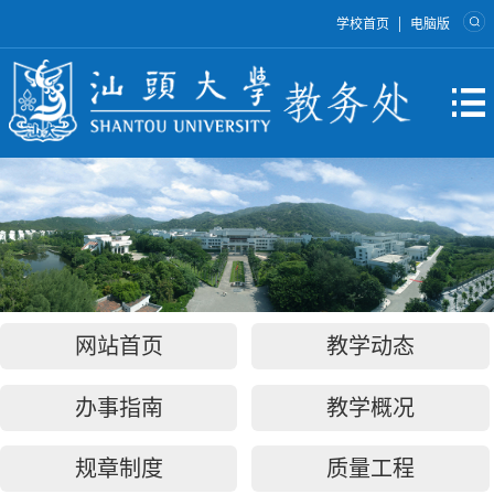
|
学校首页
电脑版
网站首页
教学动态
办事指南
教学概况
规章制度
质量工程