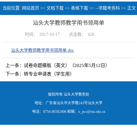
心
当前位置:
网站首页
>>
文档下载
>>
表格下载
>>
--学籍考务科
>> 正文
汕头大学教师教学用书领用单
时间：
2017-10-17
点击数：
420
汕头大学教师教学用书领用单.doc
上一条：
试卷命题模板（英文）（2025年5月12日）
下一条：
转专业申请表（学生用）
版权所有 汕头大学教务处
地址：广东省汕头市大学路243号汕头大学
电话：0754-86502406 邮箱：o_jwc@stu.edu.cn